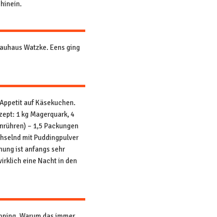
hinein.
rauhaus Watzke. Eens ging
Appetit auf Käsekuchen.
zept: 1 kg Magerquark, 4
enrühren) – 1,5 Packungen
chselnd mit Puddingpulver
hung ist anfangs sehr
irklich eine Nacht in den
pping. Warum das immer