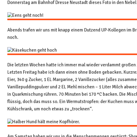
Donnerstag am Bahnhof Dresse Neustadt dieses Foto in den Nebel 
Abends trafen wir uns mit knapp einem Dutzend UP-Kollegen im B
noch.
Die letzten Wochen hatte ich immer mal wieder verdammt großen 
Letzten Freitag habe ich dann einen ohne Boden gebacken. Kurzre
Eier, 340 g Zucker, 1 EL Margarine, 2 Vanillezucker (alles zusamm
Vanillepuddingpulver und 2 EL Mehl mischen – 1 Liter Milch abwe
in Quarkmischung rühren. 70 Minuten bei 170 °C backen. Die Misc
flüssig, doch das muss so. Ein Wermutstropfen: der Kuchen muss w
Kühlschrank, um noch etwas zu „trocknen“.
Am Samstag haben wir uns in die Menschenmengen gestürzt: Sho