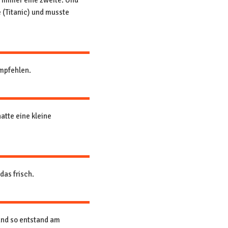
t immer eine zweite. Und
e (Titanic) und musste
mpfehlen.
atte eine kleine
das frisch.
und so entstand am