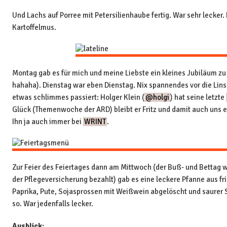
Und Lachs auf Porree mit Petersilienhaube fertig. War sehr lecker
Kartoffelmus.
Montag gab es für mich und meine Liebste ein kleines Jubiläum zu
hahaha). Dienstag war eben Dienstag. Nix spannendes vor die Linse
etwas schlimmes passiert: Holger Klein (
@holgi
) hat seine letzte
Glück (Themenwoche der ARD) bleibt er Fritz und damit auch uns e
Ihn ja auch immer bei
WRINT
.
Zur Feier des Feiertages dann am Mittwoch (der Buß- und Bettag wi
der Pflegeversicherung bezahlt) gab es eine leckere Pfanne aus 
Paprika, Pute, Sojasprossen mit Weißwein abgelöscht und saure
so. War jedenfalls lecker.
Ausblick: