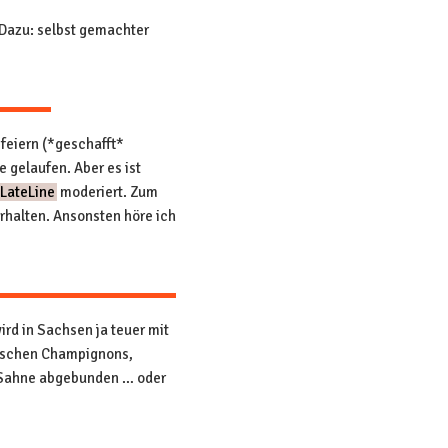
. Dazu: selbst gemachter
 feiern (*geschafft*
 gelaufen. Aber es ist
LateLine
moderiert. Zum
rhalten. Ansonsten höre ich
rd in Sachsen ja teuer mit
frischen Champignons,
r Sahne abgebunden … oder