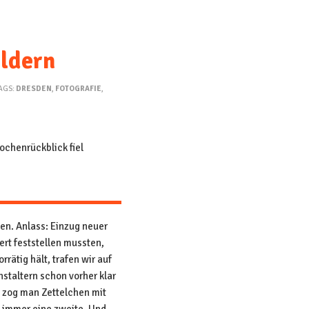
ildern
TAGS:
DRESDEN
,
FOTOGRAFIE
,
ochenrückblick fiel
en. Anlass: Einzug neuer
rt feststellen mussten,
rätig hält, trafen wir auf
staltern schon vorher klar
 zog man Zettelchen mit