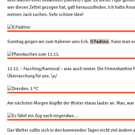
dem Namen einer bekannten (fiktiven) Figur. Zu dieser Figur gehör
wer diesen Zettel gezogen hat, galt herauszufinden. Ich hatte Ros
meinen Jack suchen. Sehr schöne Idee!
Sonntag gingen wir zum Italiener ums Eck.
Il Padrino
. Kann man e
11.11. – Fasching/Karneval – was auch immer. Die Firmenkantine h
Überraschung für uns. \o/
Am nächsten Morgen klopfte der Winter etwas lauter an. Man, war 
Das Wetter sollte sich in den kommenden Tagen nicht viel ändern 