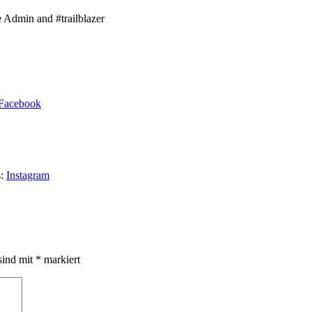
e Admin and #trailblazer
s:
Instagram
sind mit
*
markiert