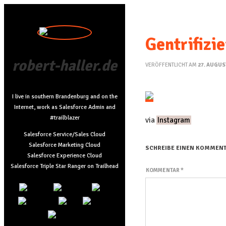
Gentrifizi
robert-haller.de
VERÖFFENTLICHT AM
27. AUGUS
I live in southern Brandenburg and on the
Internet, work as Salesforce Admin and
#trailblazer
via
Instagram
Salesforce Service/Sales Cloud
Salesforce Marketing Cloud
SCHREIBE EINEN KOMMEN
Salesforce Experience Cloud
Salesforce Triple Star Ranger on Trailhead
KOMMENTAR
*