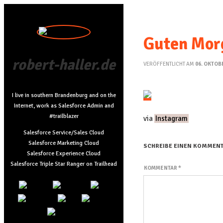
Guten Mor
robert-haller.de
VERÖFFENTLICHT AM
06. OKTOB
I live in southern Brandenburg and on the
Internet, work as Salesforce Admin and
#trailblazer
via
Instagram
Salesforce Service/Sales Cloud
Salesforce Marketing Cloud
SCHREIBE EINEN KOMMEN
Salesforce Experience Cloud
Salesforce Triple Star Ranger on Trailhead
KOMMENTAR
*