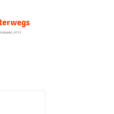
nterwegs
RSQUARE
,
IFTTT