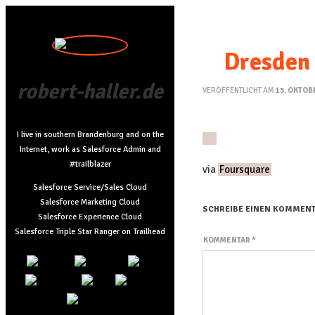
Dresden 
robert-haller.de
VERÖFFENTLICHT AM
15. OKTOB
I live in southern Brandenburg and on the
Internet, work as Salesforce Admin and
#trailblazer
via
Foursquare
Salesforce Service/Sales Cloud
Salesforce Marketing Cloud
SCHREIBE EINEN KOMMEN
Salesforce Experience Cloud
Salesforce Triple Star Ranger on Trailhead
KOMMENTAR
*