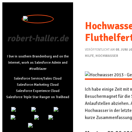
Hochwasser
Fluthelfe
robert-haller.de
VERÖFFENTLICHT AM
08. JUNI 2
HILFE
,
HOCHWASSER
I live in southern Brandenburg and on the
Internet, work as Salesforce Admin and
#trailblazer
Salesforce Service/Sales Cloud
Salesforce Marketing Cloud
Ich habe einige Zeit mit
Salesforce Experience Cloud
Besuchermagnet für die 
Salesforce Triple Star Ranger on Trailhead
Anlaufstellen abziehen. A
Hochwasser in der letzte
kurze Zusammenfassung