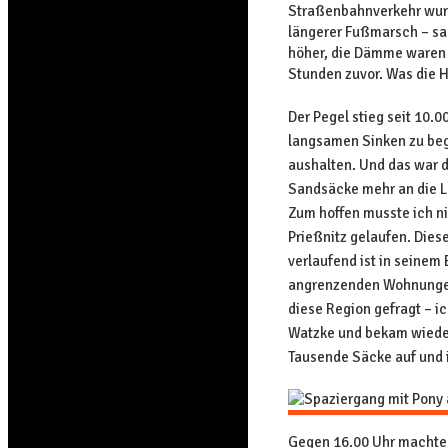
Straßenbahnverkehr wurd
längerer Fußmarsch – sah
höher, die Dämme waren d
Stunden zuvor. Was die He
Der Pegel stieg seit 10.0
langsamen Sinken zu beg
aushalten. Und das war d
Sandsäcke mehr an die Le
Zum hoffen musste ich nic
Prießnitz gelaufen. Dies
verlaufend ist in seinem 
angrenzenden Wohnungen 
diese Region gefragt – ic
Watzke und bekam wieder 
Tausende Säcke auf und i
Gegen 16.00 Uhr machte 