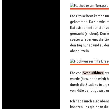
Die Großeltern kamen und
gekommen. Da sie wie imm
Katastrophentouristen zu
gemacht (s. oben). Den r
später wieder ein: die G
den Tag nur ab und zu den
abschütteln.
Die von
Sven Mildner
ers
wurde (bzw. noch wird) h
durch die Stadt zu irren,
von Hilfe benötigt wird 
Ich habe mich also aben
konnten uns gleich in di