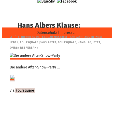
Hans Albers Klause:
Datenschutz
|
Impressum
VERÖFFENTLICHT AM
27. FEBRUAR 2015
| IN DER KATEGORIE
AUS MEINEM
LEBEN
,
FOURSQUARE
| TAGS:
ASTRA
,
FOURSQUARE
,
HAMBURG
,
IFTTT
,
OMR15
,
REEPERBAHN
Die andere After-Show-Party …
via
Foursquare