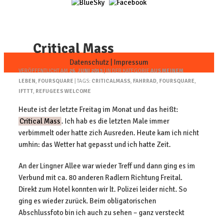
Critical Mass
Datenschutz
|
Impressum
VERÖFFENTLICHT AM
26. JUNI 2015
| IN DER KATEGORIE
AUS MEINEM
LEBEN
,
FOURSQUARE
| TAGS:
CRITICALMASS
,
FAHRRAD
,
FOURSQUARE
,
IFTTT
,
REFUGEES WELCOME
Heute ist der letzte Freitag im Monat und das heißt:
Critical Mass
. Ich hab es die letzten Male immer
verbimmelt oder hatte zich Ausreden. Heute kam ich nicht
umhin: das Wetter hat gepasst und ich hatte Zeit.
An der Lingner Allee war wieder Treff und dann ging es im
Verbund mit ca. 80 anderen Radlern Richtung Freital.
Direkt zum Hotel konnten wir lt. Polizei leider nicht. So
ging es wieder zurück. Beim obligatorischen
Abschlussfoto bin ich auch zu sehen – ganz versteckt