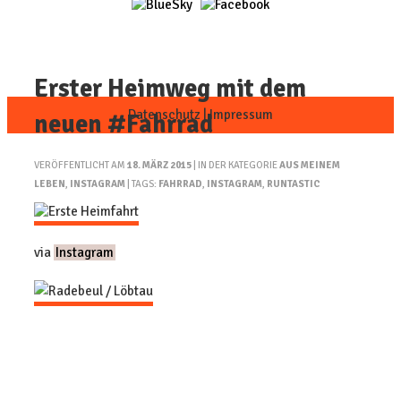
Erster Heimweg mit dem
Datenschutz
|
Impressum
neuen #Fahrrad
VERÖFFENTLICHT AM
18. MÄRZ 2015
| IN DER KATEGORIE
AUS MEINEM
LEBEN
,
INSTAGRAM
| TAGS:
FAHRRAD
,
INSTAGRAM
,
RUNTASTIC
via
Instagram