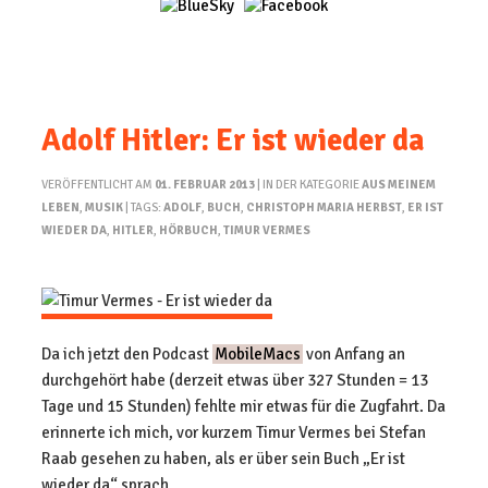
Adolf Hitler: Er ist wieder da
VERÖFFENTLICHT AM
01. FEBRUAR 2013
| IN DER KATEGORIE
AUS MEINEM
LEBEN
,
MUSIK
| TAGS:
ADOLF
,
BUCH
,
CHRISTOPH MARIA HERBST
,
ER IST
WIEDER DA
,
HITLER
,
HÖRBUCH
,
TIMUR VERMES
Da ich jetzt den Podcast
MobileMacs
von Anfang an
durchgehört habe (derzeit etwas über 327 Stunden = 13
Tage und 15 Stunden) fehlte mir etwas für die Zugfahrt. Da
erinnerte ich mich, vor kurzem Timur Vermes bei Stefan
Raab gesehen zu haben, als er über sein Buch „Er ist
wieder da“ sprach.