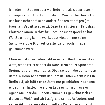
Ich höre mir Sachen aber viel lieber an, als sie zu lesen –
solange es der Unterhaltung dient. Man hat die Hände frei
und kann nebenbei auch andere Sachen erledigen (im
Haushalt, Arbeitsweg ect.). Dazu kam in diesem Fall, dass
Christoph Maria Herbst das Hörbuch eingesprochen hat.
Wer Stromberg kennt, weiß, dass viellicht nur seine
Switch-Parodie Michael Kessler dafür noch infrage
gekommen wäre.
Ohne zu viel zu verraten geht es in dem Buch darum: Was
wäre, wenn Hitler wieder da wäre? Kein neuer Spinner in
Springerstiefeln oder faules Obst, sondern der echte – von
damals? Denn so beginnt der Roman: Hitler wacht 2011 in
Berlin auf, als hätte er 66 Jahre nur geschlafen. Nachdem
er begriffen hatte, in welcher Lage er nun ist, muss er
irgendwie über die Runden kommen. Er gewöhnt sich an
die „neue Welt“ und wird aufgrund seines Auftretens und
seiner Art zu Reden sehr schnell als Comedian entdeckt