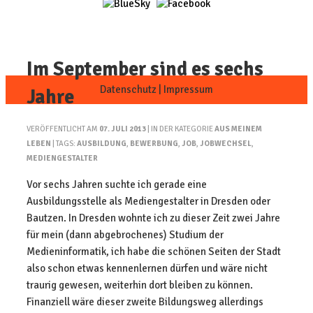
Im September sind es sechs
Datenschutz
|
Impressum
Jahre
VERÖFFENTLICHT AM
07. JULI 2013
| IN DER KATEGORIE
AUS MEINEM
LEBEN
| TAGS:
AUSBILDUNG
,
BEWERBUNG
,
JOB
,
JOBWECHSEL
,
MEDIENGESTALTER
Vor sechs Jahren suchte ich gerade eine
Ausbildungsstelle als Mediengestalter in Dresden oder
Bautzen. In Dresden wohnte ich zu dieser Zeit zwei Jahre
für mein (dann abgebrochenes) Studium der
Medieninformatik, ich habe die schönen Seiten der Stadt
also schon etwas kennenlernen dürfen und wäre nicht
traurig gewesen, weiterhin dort bleiben zu können.
Finanziell wäre dieser zweite Bildungsweg allerdings