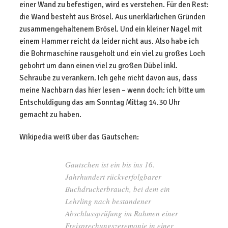
einer Wand zu befestigen, wird es verstehen. Für den Rest:
die Wand besteht aus Brösel. Aus unerklärlichen Gründen
zusammengehaltenem Brösel. Und ein kleiner Nagel mit
einem Hammer reicht da leider nicht aus. Also habe ich
die Bohrmaschine rausgeholt und ein viel zu großes Loch
gebohrt um dann einen viel zu großen Dübel inkl.
Schraube zu verankern. Ich gehe nicht davon aus, dass
meine Nachbarn das hier lesen – wenn doch: ich bitte um
Entschuldigung das am Sonntag Mittag 14.30 Uhr
gemacht zu haben.
Wikipedia weiß über das Gautschen:
Gautschen ist ein bis ins 16.
Jahrhundert rückverfolgbarer
Buchdruckerbrauch, bei dem ein
Lehrling nach bestandener
Abschlussprüfung im Rahmen einer
Freisprechungszeremonie in einer