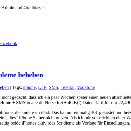
e Admin and #trailblazer
bleme beheben
eben
| Tags:
iphone
,
LTE
,
SMS
,
Telefon
,
Vodafone
h nicht gedacht, dass ich ein paar Wochen später einen neuen abschl
onie + SMS in alle dt. Netze frei + 4GB(!) Daten Tarif für nur 22,49
iPhone, die andere im iPad. Das hat nur einmalig 30€ gekostet und hei
 „altes“ iPhone 5 aber nicht nutzen. Als ich mir vor reichlich einer W
eitig beide iPhones aktiv (das 5er diente als Vorlage für Einstellungen