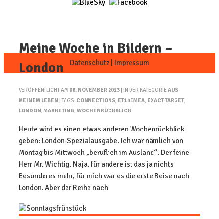
Meine Woche in Bildern –
Datenschutz
|
Impressum
London
VERÖFFENTLICHT AM
08. NOVEMBER 2013
| IN DER KATEGORIE
AUS
MEINEM LEBEN
| TAGS:
CONNECTIONS
,
ET13EMEA
,
EXACTTARGET
,
LONDON
,
MARKETING
,
WOCHENRÜCKBLICK
Heute wird es einen etwas anderen Wochenrückblick
geben: London-Spezialausgabe. Ich war nämlich von
Montag bis Mittwoch „beruflich im Ausland“. Der feine
Herr Mr. Wichtig. Naja, für andere ist das ja nichts
Besonderes mehr, für mich war es die erste Reise nach
London. Aber der Reihe nach: