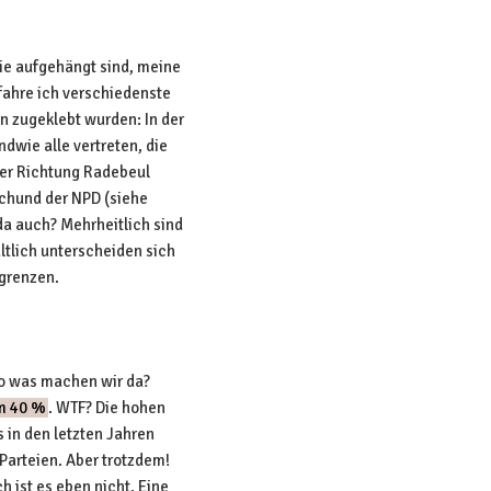
ie aufgehängt sind, meine
ahre ich verschiedenste
en zugeklebt wurden: In der
ndwie alle vertreten, die
ter Richtung Radebeul
Schund der NPD (siehe
da auch? Mehrheitlich sind
ltlich unterscheiden sich
grenzen.
lso was machen wir da?
m 40 %
. WTF? Die hohen
 in den letzten Jahren
Parteien. Aber trotzdem!
ch ist es eben nicht. Eine