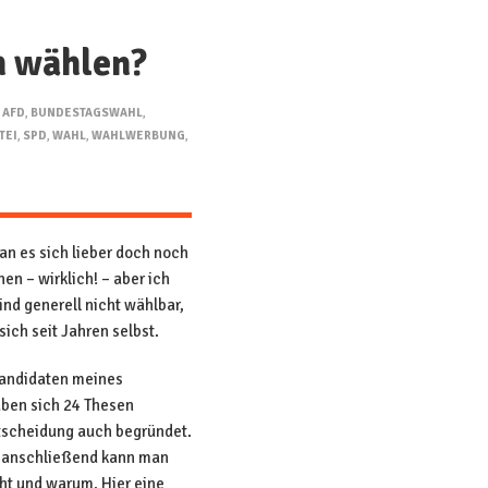
h wählen?
:
AFD
,
BUNDESTAGSWAHL
,
TEI
,
SPD
,
WAHL
,
WAHLWERBUNG
,
n es sich lieber doch noch
n – wirklich! – aber ich
nd generell nicht wählbar,
ich seit Jahren selbst.
andidaten meines
aben sich 24 Thesen
ntscheidung auch begründet.
b, anschließend kann man
ht und warum. Hier eine