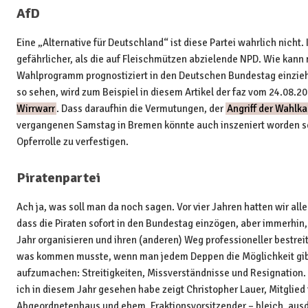
AfD
Eine „Alternative für Deutschland“ ist diese Partei wahrlich nicht. 
gefährlicher, als die auf Fleischmützen abzielende NPD. Wie kann
Wahlprogramm prognostiziert in den Deutschen Bundestag einzie
so sehen, wird zum Beispiel in diesem Artikel der faz vom 24.08.20
Wirrwarr
. Dass daraufhin die Vermutungen, der
Angriff der Wahlk
vergangenen Samstag in Bremen könnte auch inszeniert worden se
Opferrolle zu verfestigen.
Piratenpartei
Ach ja, was soll man da noch sagen. Vor vier Jahren hatten wir all
dass die Piraten sofort in den Bundestag einzögen, aber immerhin,
Jahr organisieren und ihren (anderen) Weg professioneller bestreite
was kommen musste, wenn man jedem Deppen die Möglichkeit gi
aufzumachen: Streitigkeiten, Missverständnisse und Resignation.
ich in diesem Jahr gesehen habe zeigt Christopher Lauer, Mitglied 
Abgeordnetenhaus und ehem. Fraktionsvorsitzender – bleich, ausdr