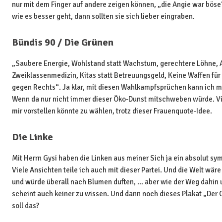
nur mit dem Finger auf andere zeigen können, „die Angie war böse
wie es besser geht, dann sollten sie sich lieber eingraben.
Bündis 90 / Die Grünen
„Saubere Energie, Wohlstand statt Wachstum, gerechtere Löhne, 
Zweiklassenmedizin, Kitas statt Betreuungsgeld, Keine Waffen fü
gegen Rechts“. Ja klar, mit diesen Wahlkampfsprüchen kann ich mi
Wenn da nur nicht immer dieser Öko-Dunst mitschweben würde. Viel
mir vorstellen könnte zu wählen, trotz dieser Frauenquote-Idee.
Die Linke
Mit Herrn Gysi haben die Linken aus meiner Sich ja ein absolut s
Viele Ansichten teile ich auch mit dieser Partei. Und die Welt wäre
und würde überall nach Blumen duften, … aber wie der Weg dahin u
scheint auch keiner zu wissen. Und dann noch dieses Plakat „Der O
soll das?