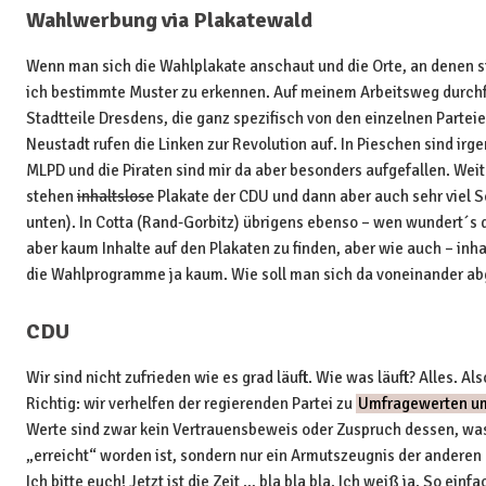
Wahlwerbung via Plakatewald
Wenn man sich die Wahlplakate anschaut und die Orte, an denen s
ich bestimmte Muster zu erkennen. Auf meinem Arbeitsweg durchf
Stadtteile Dresdens, die ganz spezifisch von den einzelnen Partei
Neustadt rufen die Linken zur Revolution auf. In Pieschen sind irge
MLPD und die Piraten sind mir da aber besonders aufgefallen. Wei
stehen
inhaltslose
Plakate der CDU und dann aber auch sehr viel 
unten). In Cotta (Rand-Gorbitz) übrigens ebenso – wen wundert´s 
aber kaum Inhalte auf den Plakaten zu finden, aber wie auch – inha
die Wahlprogramme ja kaum. Wie soll man sich da voneinander ab
CDU
Wir sind nicht zufrieden wie es grad läuft. Wie was läuft? Alles. A
Richtig: wir verhelfen der regierenden Partei zu
Umfragewerten u
Werte sind zwar kein Vertrauensbeweis oder Zuspruch dessen, was
„erreicht“ worden ist, sondern nur ein Armutszeugnis der anderen 
Ich bitte euch! Jetzt ist die Zeit … bla bla bla. Ich weiß ja. So einfa