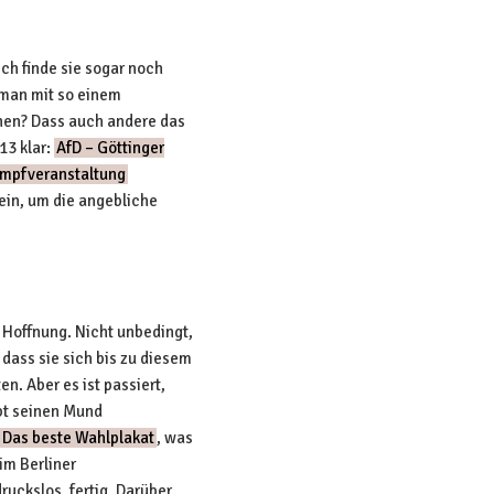
Ich finde sie sogar noch
 man mit so einem
hen? Dass auch andere das
13 klar:
AfD – Göttinger
ampfveranstaltung
in, um die angebliche
e Hoffnung. Nicht unbedingt,
 dass sie sich bis zu diesem
n. Aber es ist passiert,
bt seinen Mund
Das beste Wahlplakat
, was
im Berliner
uckslos, fertig. Darüber