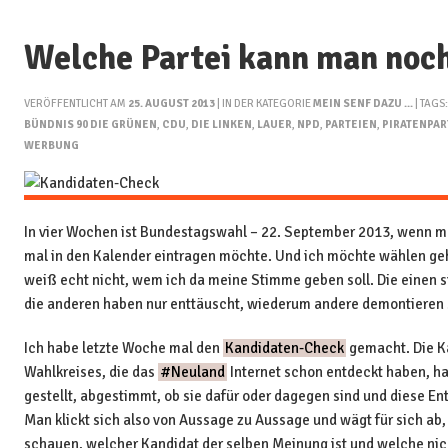
Welche Partei kann man noc
VERÖFFENTLICHT AM
25. AUGUST 2013
| IN DER KATEGORIE
MEIN SENF DAZU ...
| TAGS
BÜNDNIS 90 DIE GRÜNEN
,
CDU
,
DIE LINKEN
,
LAUER
,
NPD
,
PARTEIEN
,
PIRATENPAR
WERBUNG
In vier Wochen ist Bundestagswahl – 22. September 2013, wenn ma
mal in den Kalender eintragen möchte. Und ich möchte wählen gehe
weiß echt nicht, wem ich da meine Stimme geben soll. Die einen si
die anderen haben nur enttäuscht, wiederum andere demontieren s
Ich habe letzte Woche mal den
Kandidaten-Check
gemacht. Die K
Wahlkreises, die das
#Neuland
Internet schon entdeckt haben, h
gestellt, abgestimmt, ob sie dafür oder dagegen sind und diese E
Man klickt sich also von Aussage zu Aussage und wägt für sich a
schauen, welcher Kandidat der selben Meinung ist und welche nic